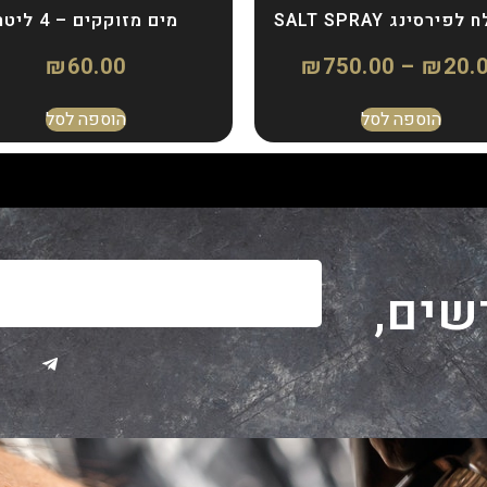
פירסינג SALT SPRAY
מים מזוקקים – 4 ליטר
₪
60.00
₪
750.00
–
₪
20.
הוספה לסל
הוספה לסל
שים,