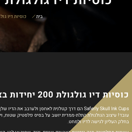
בית
כוסיות דיו גולגולת 200 יחיד
כוסיות דיו גולגולת 200 יחידות בצבעים
Saferly Skull Ink Cups הם דרך קטלנית לאחסן ולערבב את הד
עובד! עיצוב הגולגולת התלת-ממדית יושב על בסיס פלסטיק שטוח, וי
בחלק העליון לגישה לדיו ולמחט.