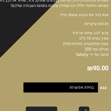
עשויות מפלסטיק חזק וזמינות בצבעים שונים, ורוד, שחור או לבן, כוס
המראה הייחודי הללו יהוו אמירה ענקית בתחנת העבודה שלכם!
אנא בחר את הצבע שאתה צריך.
תכונות עיקריות:
צבע: לבן, שחור או ורוד
אורך בסיס 16 מ"מ
עשוי מפלסטיק פוליפרופילן
חבילה של 200
מיוצר על ידי Saferly
₪
90.00
צבע