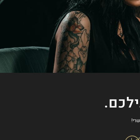
ילכם.
רי!