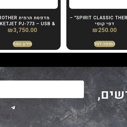
"SPIRIT CLASSIC THERMAL" –
מדפסת תרמית HER
דפי קופי
KETJET PJ-773 – USB &
₪
3,750.00
₪
250.00
WI-FI –
הוספה לסל
מידע נוסף
שים,