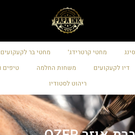
ינג
מחטי קרטרידג'
מחטי בר לקעקועים
דיו לקעקועים
משחות החלמה
טיפים ו
ריהוט לסטודיו
 אוזר OZER