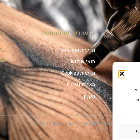
קישורים שימושיים
שמ
מדיניות הפרטיות
תנאי שימוש
מדיניות Cookies
הצהרת נגישות
תקנון
לן.
Papa-I © נבנה ב-♥ ע"י Redix Digital
ת