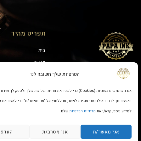
תפריט מהיר
בית
אודות
אנחנו בפייסבוק:
יצירת קשר
הפרטיות שלך חשובה לנו
אנו משתמשים בעוגיות (Cookies) כדי לשפר את חווית הגלישה שלך ולספק לך שירות מיטבי.
באפשרותך לבחור אילו סוגי עוגיות לאשר, או ללחוץ על "אני מאשר/ת" כדי לאשר את כו
למידע נוסף, קרא/י את
מדיניות הפרטיות
שלנו.
0
כל הזכויות שמורות ל nk
אני מאשר/ת
אני מסרב/ת
העדפו