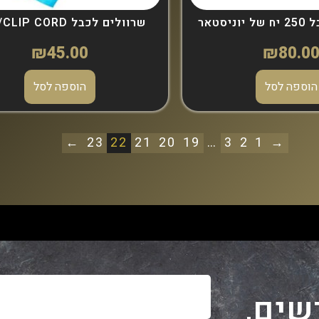
יסטאר
שרוולים לכבל RCA/CLIP CORD
₪
45.00
₪
80.0
הוספה לסל
הוספה לסל
←
23
22
21
20
19
…
3
2
1
→
שים,